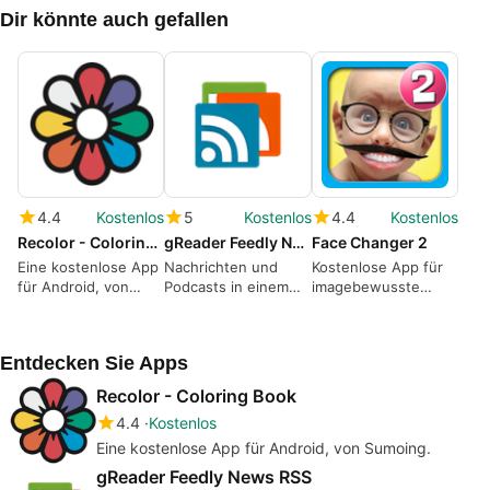
Dir könnte auch gefallen
4.4
Kostenlos
5
Kostenlos
4.4
Kostenlos
Recolor - Coloring Book
gReader Feedly News RSS
Face Changer 2
Eine kostenlose App
Nachrichten und
Kostenlose App für
für Android, von
Podcasts in einem
imagebewusste
Sumoing.
hervorragenden
Menschen
RSS-Reader
Entdecken Sie Apps
Recolor - Coloring Book
4.4
Kostenlos
Eine kostenlose App für Android, von Sumoing.
gReader Feedly News RSS