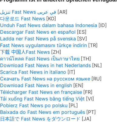
تنزيل Fast News في عربى
다운로드 Fast News
Unduh Fast News dalam bahasa Indonesia
Descargar Fast News en español
Ladda ner Fast News på svenska
Fast News uygulamasını türkçe indirin
下载 中国人Fast News
ดาวน์โหลด Fast News เป็นภาษาไทย
Download Fast News in het Nederlands
Scarica Fast News in italiano
Скачать Fast News на русском языке
Download Fast News in english
Télécharger Fast News en française
Tải xuống Fast News bằng tiếng Việt
Pobierz Fast News po polsku
Baixada do Fast News em português
日本語で Fast News をダウンロード