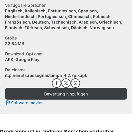
Verfügbare Sprachen
Englisch
Italienisch
Portugiesisch
Spanisch
Niederländisch
Portugiesisch
Chinesisch
Polnisch
Französisch
Deutsch
Tschechisch
Arabisch
Griechisch
Finnisch
Türkisch
Schwedisch
Dänisch
Norwegisch
Größe
22.84 MB
Download-Optionen
APK, Google Play
Dateiname
it.pinenuts.rassegnastampa_4.2.7p.xapk
Bewertung hinzufügen
Software melden
Programm ist in anderen Sprachen verfügbar